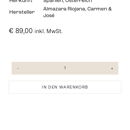
Herkunft
Spanien, Österreich
Almazara Riojana
,
Carmen &
Hersteller
José
€
89,00
inkl. MwSt.
Weihnachten
-
ein
IN DEN WARENKORB
handgemachtes
Geschenkset
in
beige
Menge