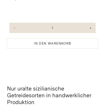
Reginette
bio
Menge
IN DEN WARENKORB
Nur uralte sizilianische
Getreidesorten in handwerklicher
Produktion