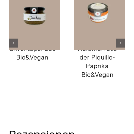
Spitzpaprika-
Aufstrich aus
der Piquillo-
Paprika
Bio&Vegan
Ecoleus
Arbequina Bio
Olivenöl