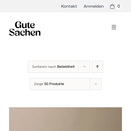
Skip
Kontakt
Anmelden
0
to
content
Toggle
Navigati
Philosophie
Hersteller
Sortieren nach
Beliebtheit
Shop
Zeige
50 Produkte
Presse & Events
Rezepte
Blog