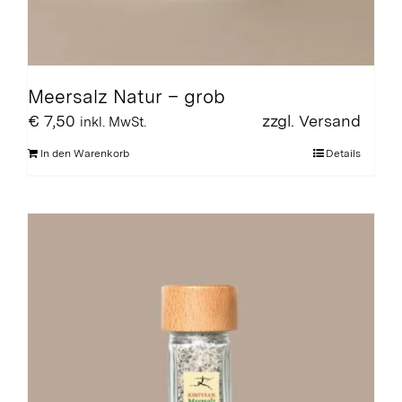
Meersalz Natur – grob
€
7,50
zzgl.
Versand
inkl. MwSt.
In den Warenkorb
Details