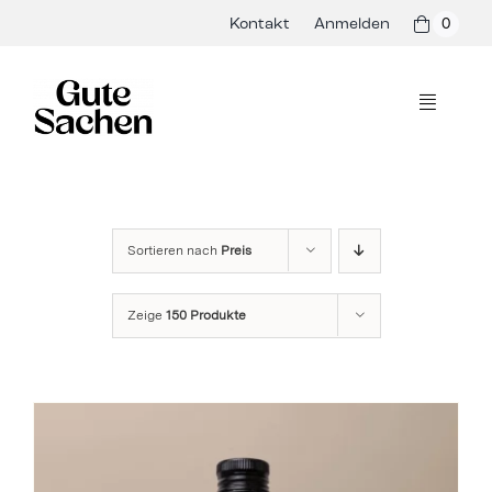
Skip
Kontakt
Anmelden
0
to
content
Toggle
Navigati
Philosophie
Hersteller
Sortieren nach
Preis
Shop
Zeige
150 Produkte
Presse & Events
Rezepte
Blog