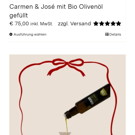
Carmen & José mit Bio Olivenöl
gefüllt
€
75,00
zzgl.
Versand
inkl. MwSt.
Bewertet
Dieses
Ausführung wählen
Details
mit
5.00
von
Produkt
5
weist
mehrere
Varianten
auf.
Die
Optionen
können
auf
der
Produktseite
gewählt
werden