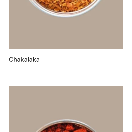
Pasta Siciliana Bio /
Gutscheine /
Suche
nach:
Chakalaka