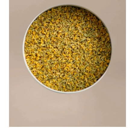
Bio Aufstriche pikant /
Stay in Touch
Bio Gemüse und Bio Obst im Glas /
Bio Marmeladen und Konfitüren /
Kern-, Nuss- und Fruchtöle /
Bio Oliven /
Bio Olivenöle /
Bio Gewürze /
Genussboxen /
Gewürzmischungen /